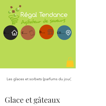
boutique
acceuil
carte du jour
contact
Les glaces et sorbets (parfums du jour)
Bonbons de Choc
Glace et gâteaux