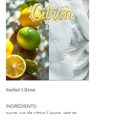
Sorbet Citron
INGRÉDIENTS:
sucre, jus de citron ( jaune, vert et
bergamote) glucose
déshydraté,dextrose, stabilisant:
alginate de sodium, farine de caroube,