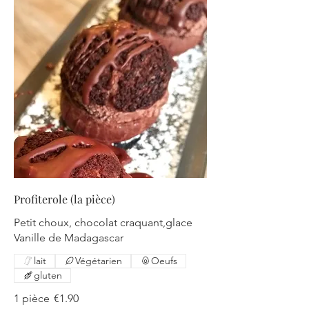
Profiterole (la pièce)
Petit choux, chocolat craquant,glace
Vanille de Madagascar
lait
Végétarien
Oeufs
gluten
1 pièce
€1.90