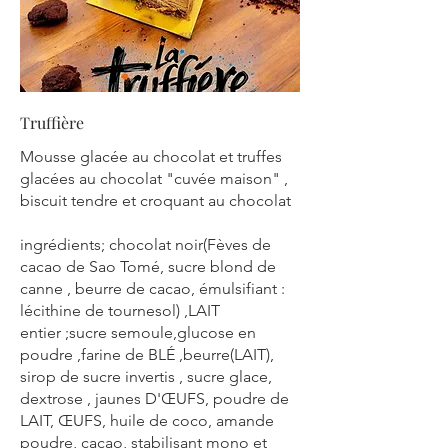
Truffière
Mousse glacée au chocolat et truffes
glacées au chocolat "cuvée maison" ,
biscuit tendre et croquant au chocolat
ingrédients; chocolat noir(Fèves de
cacao de Sao Tomé, sucre blond de
canne , beurre de cacao, émulsifiant :
lécithine de tournesol) ,LAIT
entier ;sucre semoule,glucose en
poudre ,farine de BLÉ ,beurre(LAIT),
sirop de sucre invertis , sucre glace,
dextrose , jaunes D'ŒUFS, poudre de
LAIT, ŒUFS, huile de coco, amande
poudre, cacao, stabilisant mono et