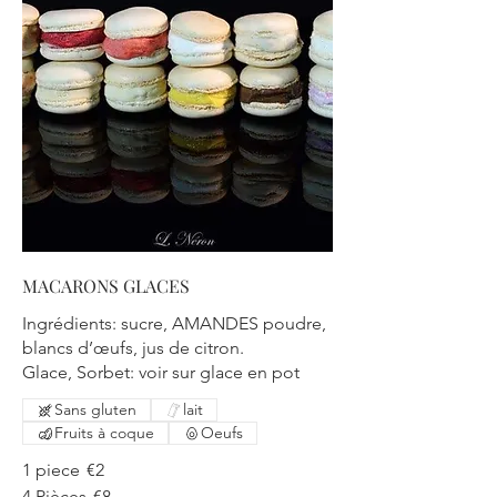
MACARONS GLACES
Ingrédients: sucre, AMANDES poudre,
blancs d’œufs, jus de citron.
Glace, Sorbet: voir sur glace en pot
Sans gluten
lait
Fruits à coque
Oeufs
1 piece
€2
4 Pièces
€8