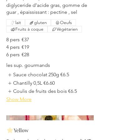
diglyceride d’acide gras, gomme de
lait
gluten
Oeufs
Fruits à coque
Végétarien
8 pers
€37
4 pers
€19
6 pers
€28
les sup. gourmands
Sauce chocolat 250g
€6.5
Chantilly 0,5L
€6.60
Coulis de fruits des bois
€6.5
Show More
Yellow