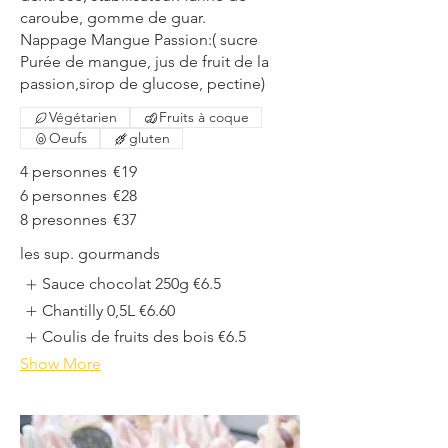
caroube, gomme de guar.
Nappage Mangue Passion:( sucre
Purée de mangue, jus de fruit de la
Végétarien
Fruits à coque
Oeufs
gluten
4 personnes
€19
6 personnes
€28
8 presonnes
€37
les sup. gourmands
Sauce chocolat 250g
€6.5
Chantilly 0,5L
€6.60
Coulis de fruits des bois
€6.5
Show More