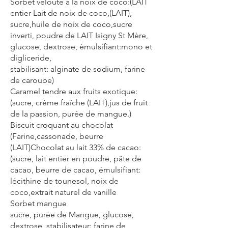
Sorbet velouté a la noix de coco:(LAIT
entier Lait de noix de coco,(LAIT),
sucre,huile de noix de coco,sucre
inverti, poudre de LAIT Isigny St Mère,
glucose, dextrose, émulsifiant:mono et
digliceride,
stabilisant: alginate de sodium, farine
de caroube)
Caramel tendre aux fruits exotique:
(sucre, crème fraîche (LAIT),jus de fruit
de la passion, purée de mangue.)
Biscuit croquant au chocolat
(Farine,cassonade, beurre
(LAIT)Chocolat au lait 33% de cacao:
(sucre, lait entier en poudre, pâte de
cacao, beurre de cacao, émulsifiant:
lécithine de tounesol, noix de
coco,extrait naturel de vanille
Sorbet mangue
sucre, purée de Mangue, glucose,
dextrose, stabilisateur: farine de