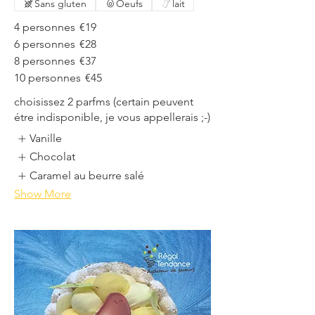
Sans gluten
Oeufs
lait
4 personnes
€19
6 personnes
€28
8 personnes
€37
10 personnes
€45
choisissez 2 parfms (certain peuvent
étre indisponible, je vous appellerais ;-)
Vanille
Chocolat
Caramel au beurre salé
Show More