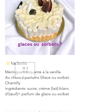
Vacherin
ME
Meringue croquante à la vanille.
NU
Au choix 2 parfums Glace ou sorbet.
Chantilly
ingrédients: sucre, crème (lait) blanc
d’(œuf)+ parfum de glace ou sorbet