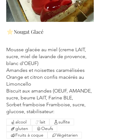
Nougat Glacé
Mousse glacée au miel (creme LAIT,
sucre, miel de lavande de provence,
blanc d'OEUF)
Amandes et noisettes caramélisées
Orange et citron confis macérés au
Limoncello
Biscuit aux amandes (OEUF, AMANDE,
sucre, beurre LAIT, Farine BLE,
Sorbet framboise Framboise, sucre,
alcool
lait
sulfite
gluten
Oeufs
Fruits à coque
Végétarien