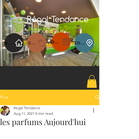
boutique
acceuil
carte du jour
contact
Post
Regal Tendance
Aug 11, 2021
0 min read
les parfums Aujourd'hui